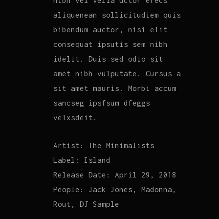
nibh vel velia uctor erecs
aliquenean sollicitudiem quis
bibendum auctor, nisi elit
consequat ipsutis sem nibh
idelit. Duis sed odio sit
amet nibh vulputate. Cursus a
sit amet mauris. Morbi accum
sancseg ipsfsum dfeggs
velxsdeit.
Artist:
The Minimalists
Label:
Island
Release Date:
April 29, 2018
People:
Jack Jones, Madonna,
Rout, DJ Sample