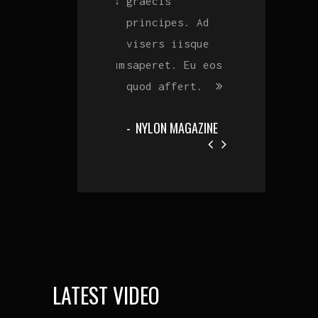
efficiendi eaers
graecis
efficiendi eae
eu eos veniam
principes. Ad
eu eos veniam
percipit
visers iisque
percipit
dignissim, an cum
saperet. Eu eos
dignissim, an 
suas laudem.
quod affert.
suas laudem.
ROLLING STONE
NYLON MAGAZINE
ROLLING STONE
MAGAZINE
MAGAZINE
LATEST VIDEO