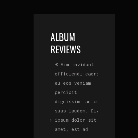
ALBUM
REVIEWS
Lorem ipsum
Vim invidunt
Lorem ipsum
dolor sit amet,
efficiendi eaers
dolor sit amet
est ad graecis
eu eos veniam
est ad graecis
principes. Ad
percipit
principes. Ad
m
visers iisque
dignissim, an cum
visers iisque
i
saperet. Eu eos
suas laudem. Divi
saperet. Eu eo
quod affert. Vim
ipsum dolor sit
quod affert. V
invidunt
amet, est ad
invidunt